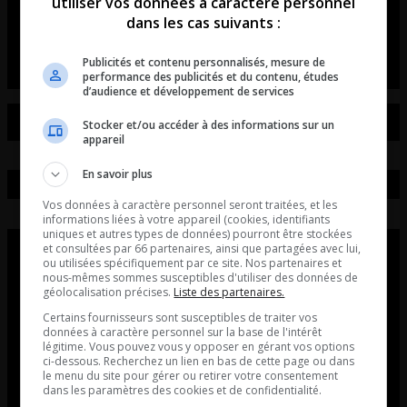
souvient des Pierrafeu!
utiliser vos données à caractère personnel
dans les cas suivants :
Entrevue avec Tristan Demers.
Publicités et contenu personnalisés, mesure de
performance des publicités et du contenu, études
d’audience et développement de services
Stocker et/ou accéder à des informations sur un
appareil
En savoir plus
Vos données à caractère personnel seront traitées, et les
informations liées à votre appareil (cookies, identifiants
uniques et autres types de données) pourront être stockées
et consultées par 66 partenaires, ainsi que partagées avec lui,
ou utilisées spécifiquement par ce site. Nos partenaires et
nous-mêmes sommes susceptibles d'utiliser des données de
géolocalisation précises.
Liste des partenaires.
Certains fournisseurs sont susceptibles de traiter vos
données à caractère personnel sur la base de l'intérêt
légitime. Vous pouvez vous y opposer en gérant vos options
ci-dessous. Recherchez un lien en bas de cette page ou dans
le menu du site pour gérer ou retirer votre consentement
dans les paramètres des cookies et de confidentialité.