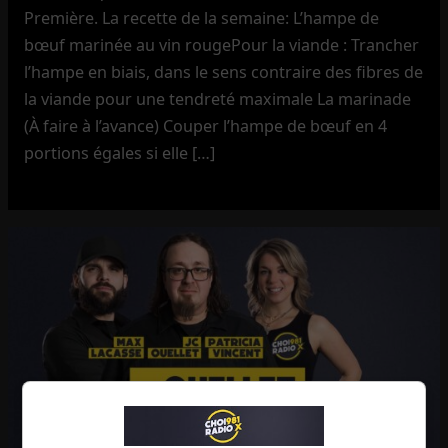
Première. La recette de la semaine: L’hampe de
bœuf marinée au vin rougePour la viande : Trancher
l’hampe en biais, dans le sens contraire des fibres de
la viande pour une tendreté maximale La marinade
(À faire à l’avance) Couper l’hampe de bœuf en 4
portions égales si elle […]