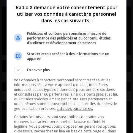
Radio X demande votre consentement pour
utiliser vos données à caractère personnel
Ouellet en direct – Intégral du 07-
dans les cas suivants :
08-2026
Publicités et contenu personnalisés, mesure de
Ouellet en direct - Intégral du 07-08-2026
performance des publicités et du contenu, études
d’audience et développement de services
Stocker et/ou accéder à des informations sur un
appareil
En savoir plus
Vos données à caractère personnel seront traitées, et les
informations liées à votre appareil (cookies, identifiants
uniques et autres types de données) pourront être stockées
et consultées par 66 partenaires, ainsi que partagées avec lui,
ou utilisées spécifiquement par ce site. Nos partenaires et
nous-mêmes sommes susceptibles d'utiliser des données de
géolocalisation précises.
Liste des partenaires.
Certains fournisseurs sont susceptibles de traiter vos
données à caractère personnel sur la base de l'intérêt
légitime. Vous pouvez vous y opposer en gérant vos options
ci-dessous. Recherchez un lien en bas de cette page ou dans