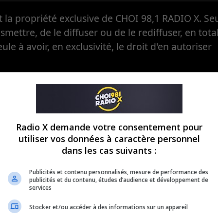
la propriété exclusive de CHOI 98,1 RADIO X. Seul
ansmettre, de le diffuser ou de le rediffuser, en tota
eule à avoir, en exclusivité, le droit d'en autoriser
Radio X demande votre consentement pour
utiliser vos données à caractère personnel
dans les cas suivants :
Publicités et contenu personnalisés, mesure de performance des
publicités et du contenu, études d’audience et développement de
services
Stocker et/ou accéder à des informations sur un appareil