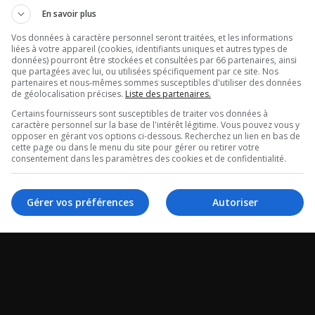
Julie Poirier: 
tour de Radio
En savoir plus
qu’il y a une
tégral du 06-
Vos données à caractère personnel seront traitées, et les informations
liées à votre appareil (cookies, identifiants uniques et autres types de
recrudescence
données) pourront être stockées et consultées par 66 partenaires, ainsi
26
que partagées avec lui, ou utilisées spécifiquement par ce site. Nos
partenaires et nous-mêmes sommes susceptibles d'utiliser des données
ITSS?
de géolocalisation précises.
Liste des partenaires.
 de Radio X -
Certains fournisseurs sont susceptibles de traiter vos données à
caractère personnel sur la base de l'intérêt légitime. Vous pouvez vous y
La chronique de Julie 
 du 06-08-2026
opposer en gérant vos options ci-dessous. Recherchez un lien en bas de
cette page ou dans le menu du site pour gérer ou retirer votre
consentement dans les paramètres des cookies et de confidentialité.
Gérer vos préférences
Autoriser