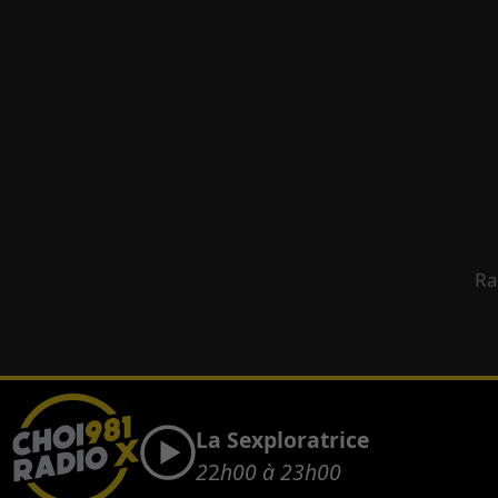
Ra
La Sexploratrice
2
2
h00 à 23h00