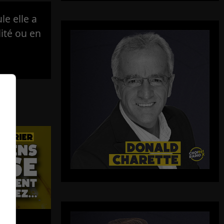
e elle a
lité ou en