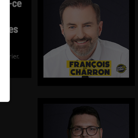
Est-ce
 des
Poirier.