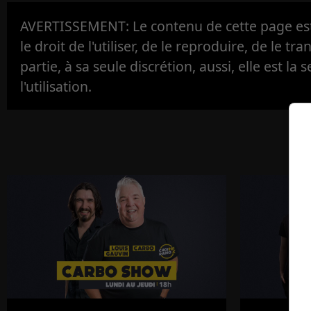
AVERTISSEMENT: Le contenu de cette page est 
le droit de l'utiliser, de le reproduire, de le tr
partie, à sa seule discrétion, aussi, elle est la s
l'utilisation.