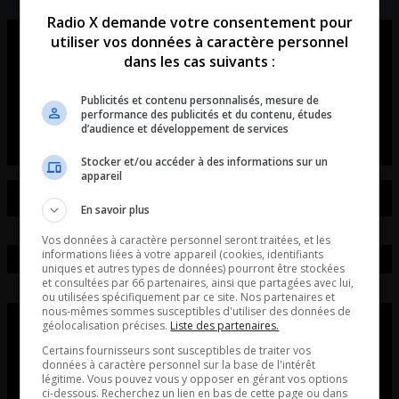
Radio X demande votre consentement pour
utiliser vos données à caractère personnel
Ouellet en direct – Intégral du 07-
dans les cas suivants :
08-2026
Publicités et contenu personnalisés, mesure de
Ouellet en direct - Intégral du 07-08-2026
performance des publicités et du contenu, études
d’audience et développement de services
Stocker et/ou accéder à des informations sur un
appareil
En savoir plus
Vos données à caractère personnel seront traitées, et les
informations liées à votre appareil (cookies, identifiants
uniques et autres types de données) pourront être stockées
et consultées par 66 partenaires, ainsi que partagées avec lui,
ou utilisées spécifiquement par ce site. Nos partenaires et
nous-mêmes sommes susceptibles d'utiliser des données de
géolocalisation précises.
Liste des partenaires.
Certains fournisseurs sont susceptibles de traiter vos
données à caractère personnel sur la base de l'intérêt
légitime. Vous pouvez vous y opposer en gérant vos options
ci-dessous. Recherchez un lien en bas de cette page ou dans