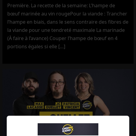
Première. La recette de la semaine: L’hampe de
bœuf marinée au vin rougePour la viande : Trancher
l’hampe en biais, dans le sens contraire des fibres de
la viande pour une tendreté maximale La marinade
(À faire à l’avance) Couper l’hampe de bœuf en 4
portions égales si elle […]