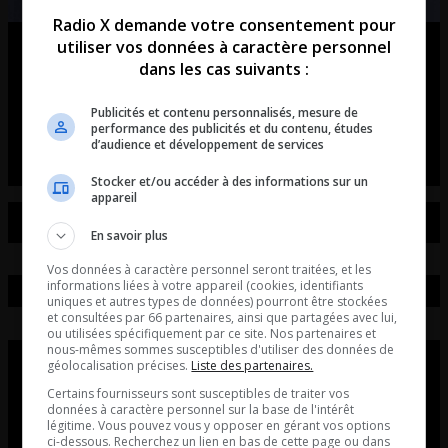
Radio X demande votre consentement pour
utiliser vos données à caractère personnel
Ouellet en direct – Intégral du 07-
dans les cas suivants :
08-2026
Publicités et contenu personnalisés, mesure de
Ouellet en direct - Intégral du 07-08-2026
performance des publicités et du contenu, études
d’audience et développement de services
Stocker et/ou accéder à des informations sur un
appareil
En savoir plus
Vos données à caractère personnel seront traitées, et les
informations liées à votre appareil (cookies, identifiants
uniques et autres types de données) pourront être stockées
et consultées par 66 partenaires, ainsi que partagées avec lui,
ou utilisées spécifiquement par ce site. Nos partenaires et
nous-mêmes sommes susceptibles d'utiliser des données de
géolocalisation précises.
Liste des partenaires.
Certains fournisseurs sont susceptibles de traiter vos
données à caractère personnel sur la base de l'intérêt
légitime. Vous pouvez vous y opposer en gérant vos options
ci-dessous. Recherchez un lien en bas de cette page ou dans