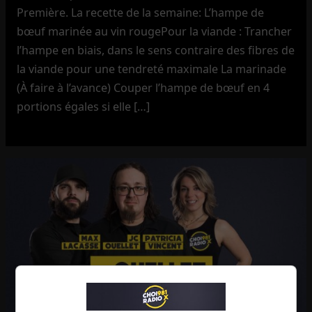
Première. La recette de la semaine: L’hampe de
bœuf marinée au vin rougePour la viande : Trancher
l’hampe en biais, dans le sens contraire des fibres de
la viande pour une tendreté maximale La marinade
(À faire à l’avance) Couper l’hampe de bœuf en 4
portions égales si elle […]