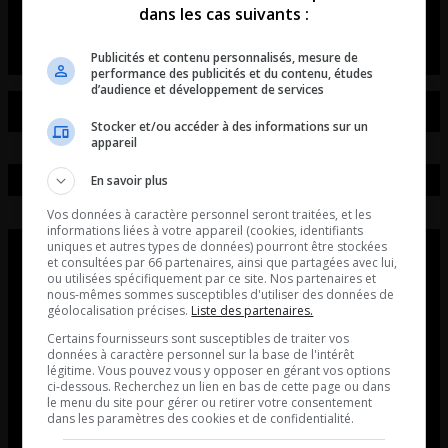
dans les cas suivants :
Entrevue avec Jérôme Blanchet-Gravel
Publicités et contenu personnalisés, mesure de
performance des publicités et du contenu, études
d’audience et développement de services
Stocker et/ou accéder à des informations sur un
appareil
En savoir plus
Vos données à caractère personnel seront traitées, et les
informations liées à votre appareil (cookies, identifiants
uniques et autres types de données) pourront être stockées
et consultées par 66 partenaires, ainsi que partagées avec lui,
ou utilisées spécifiquement par ce site. Nos partenaires et
nous-mêmes sommes susceptibles d'utiliser des données de
géolocalisation précises.
Liste des partenaires.
Certains fournisseurs sont susceptibles de traiter vos
données à caractère personnel sur la base de l'intérêt
légitime. Vous pouvez vous y opposer en gérant vos options
ci-dessous. Recherchez un lien en bas de cette page ou dans
le menu du site pour gérer ou retirer votre consentement
dans les paramètres des cookies et de confidentialité.