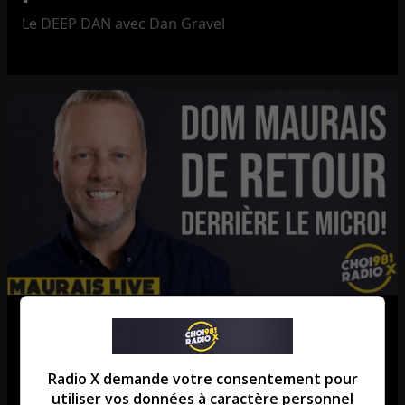
Le DEEP DAN avec Dan Gravel
Message à Ruba : les gais font
face à la peine de mort dans 35
Radio X demande votre consentement pour
pays musulmans! T’en dis quoi?
utiliser vos données à caractère personnel