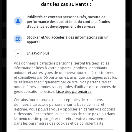
dans les cas suivants :
Entrevue avec Jérôme Blanchet-Gravel
Publicités et contenu personnalisés, mesure de
performance des publicités et du contenu, études
d’audience et développement de services
Stocker et/ou accéder à des informations sur un
appareil
En savoir plus
Vos données à caractère personnel seront traitées, et les
informations liées à votre appareil (cookies, identifiants
uniques et autres types de données) pourront être stockées
et consultées par 66 partenaires, ainsi que partagées avec lui,
ou utilisées spécifiquement par ce site. Nos partenaires et
nous-mêmes sommes susceptibles d'utiliser des données de
géolocalisation précises.
Liste des partenaires.
Certains fournisseurs sont susceptibles de traiter vos
données à caractère personnel sur la base de l'intérêt
légitime. Vous pouvez vous y opposer en gérant vos options
ci-dessous. Recherchez un lien en bas de cette page ou dans
le menu du site pour gérer ou retirer votre consentement
dans les paramètres des cookies et de confidentialité.