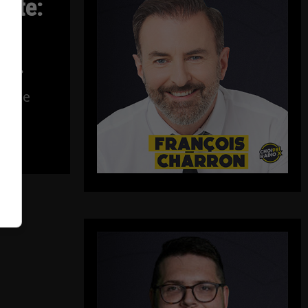
ette:
on
ge…
phane