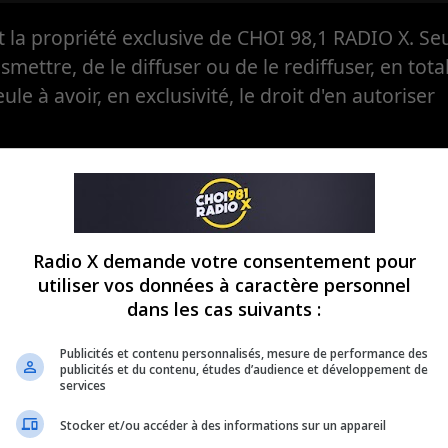
la propriété exclusive de CHOI 98,1 RADIO X. Seul
ansmettre, de le diffuser ou de le rediffuser, en tota
eule à avoir, en exclusivité, le droit d'en autoriser
Radio X demande votre consentement pour
utiliser vos données à caractère personnel
dans les cas suivants :
Publicités et contenu personnalisés, mesure de performance des
publicités et du contenu, études d’audience et développement de
services
Stocker et/ou accéder à des informations sur un appareil