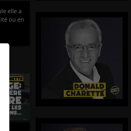
e elle a
lité ou en