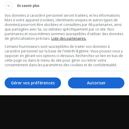
Stephane Mon
tour de Radio
En savoir plus
La rage du rat
tégral du 05-
Vos données à caractère personnel seront traitées, et les informations
liées à votre appareil (cookies, identifiants uniques et autres types de
laveur fait ra
données) pourront être stockées et consultées par 66 partenaires, ainsi
26
que partagées avec lui, ou utilisées spécifiquement par ce site. Nos
partenaires et nous-mêmes sommes susceptibles d'utiliser des données
de géolocalisation précises.
Liste des partenaires.
La chronique de Ste
 de Radio X -
Certains fournisseurs sont susceptibles de traiter vos données à
Monette.
caractère personnel sur la base de l'intérêt légitime. Vous pouvez vous y
 du 05-08-2026
opposer en gérant vos options ci-dessous. Recherchez un lien en bas de
cette page ou dans le menu du site pour gérer ou retirer votre
consentement dans les paramètres des cookies et de confidentialité.
Gérer vos préférences
Autoriser