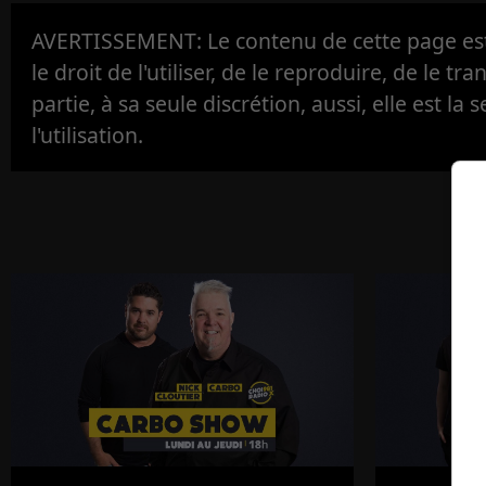
AVERTISSEMENT: Le contenu de cette page est 
le droit de l'utiliser, de le reproduire, de le tr
partie, à sa seule discrétion, aussi, elle est la s
l'utilisation.