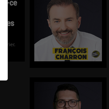
Est-ce
 des
Poirier.