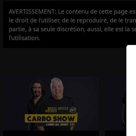
AVERTISSEMENT: Le contenu de cette page est 
le droit de l'utiliser, de le reproduire, de le tr
partie, à sa seule discrétion, aussi, elle est la s
l'utilisation.