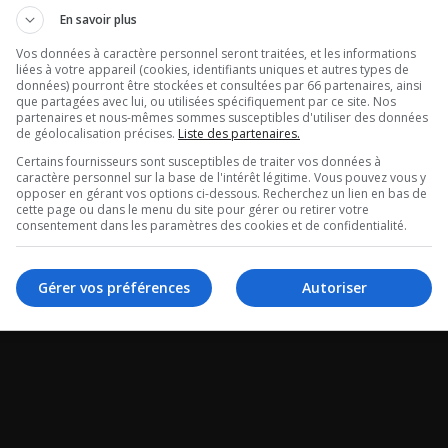
Julie Poirier: 
tour de Radio
En savoir plus
qu’il y a une
tégral du 06-
Vos données à caractère personnel seront traitées, et les informations
liées à votre appareil (cookies, identifiants uniques et autres types de
recrudescence
données) pourront être stockées et consultées par 66 partenaires, ainsi
26
que partagées avec lui, ou utilisées spécifiquement par ce site. Nos
partenaires et nous-mêmes sommes susceptibles d'utiliser des données
ITSS?
de géolocalisation précises.
Liste des partenaires.
 de Radio X -
Certains fournisseurs sont susceptibles de traiter vos données à
caractère personnel sur la base de l'intérêt légitime. Vous pouvez vous y
La chronique de Julie 
 du 06-08-2026
opposer en gérant vos options ci-dessous. Recherchez un lien en bas de
cette page ou dans le menu du site pour gérer ou retirer votre
consentement dans les paramètres des cookies et de confidentialité.
Gérer vos préférences
Autoriser