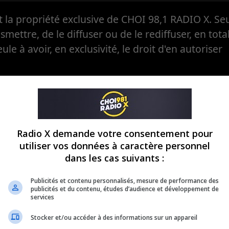
la propriété exclusive de CHOI 98,1 RADIO X. Seul
ansmettre, de le diffuser ou de le rediffuser, en tota
eule à avoir, en exclusivité, le droit d'en autoriser
Radio X demande votre consentement pour
utiliser vos données à caractère personnel
dans les cas suivants :
Publicités et contenu personnalisés, mesure de performance des
publicités et du contenu, études d’audience et développement de
services
Stocker et/ou accéder à des informations sur un appareil