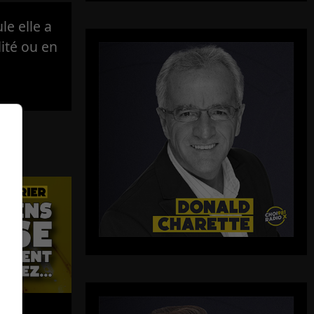
e elle a
lité ou en