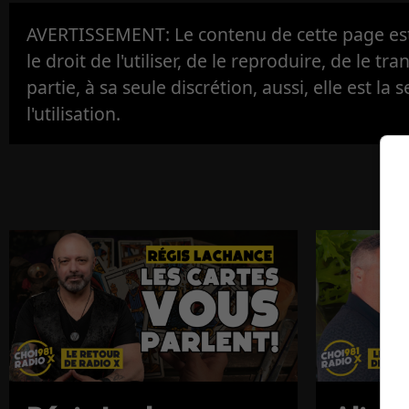
AVERTISSEMENT: Le contenu de cette page est 
le droit de l'utiliser, de le reproduire, de le tr
partie, à sa seule discrétion, aussi, elle est la s
l'utilisation.