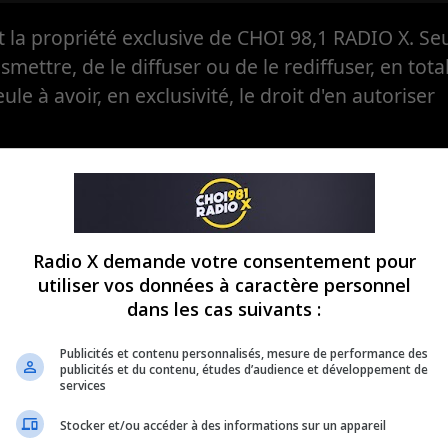
la propriété exclusive de CHOI 98,1 RADIO X. Seul
ansmettre, de le diffuser ou de le rediffuser, en tota
eule à avoir, en exclusivité, le droit d'en autoriser
Radio X demande votre consentement pour
utiliser vos données à caractère personnel
dans les cas suivants :
Publicités et contenu personnalisés, mesure de performance des
publicités et du contenu, études d’audience et développement de
services
Stocker et/ou accéder à des informations sur un appareil