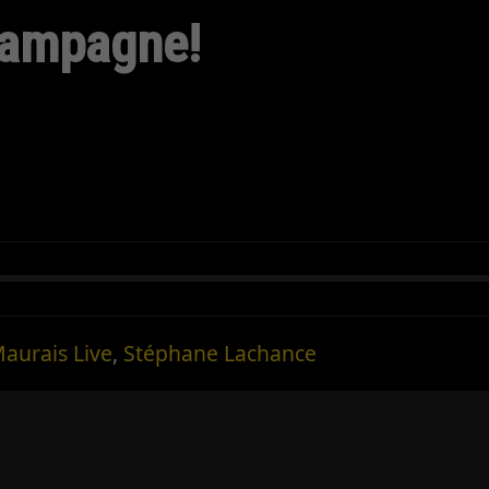
campagne!
aurais Live
,
Stéphane Lachance