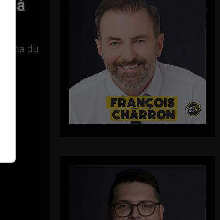
ue à
Vézina du