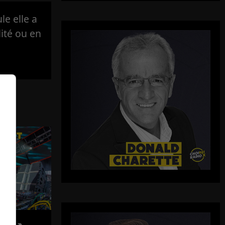
e elle a
lité ou en