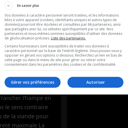
ntation
Tiësto débarq
En savoir plus
ère: L’hampe
Québec!
Vos données à caractère personnel seront traitées, et les informations
liées à votre appareil (cookies, identifiants uniques et autres types de
uf marinée au
données) pourront être stockées et consultées par 66 partenaires, ainsi
entretient avec Axel 
que partagées avec lui, ou utilisées spécifiquement par ce site. Nos
partenaires et nous-mêmes sommes susceptibles d'utiliser des données
ouge
unity électro fest
de géolocalisation précises.
Liste des partenaires.
Certains fournisseurs sont susceptibles de traiter vos données à
caractère personnel sur la base de l'intérêt légitime. Vous pouvez vous y
ique de Frédéric
opposer en gérant vos options ci-dessous. Recherchez un lien en bas de
cette page ou dans le menu du site pour gérer ou retirer votre
’Alimentation
consentement dans les paramètres des cookies et de confidentialité.
 La recette de la
 L’hampe de bœuf
Gérer vos préférences
Autoriser
au vin rougePour la
 Trancher l’hampe en
ns le sens contraire
s de la viande pour
reté maximale La