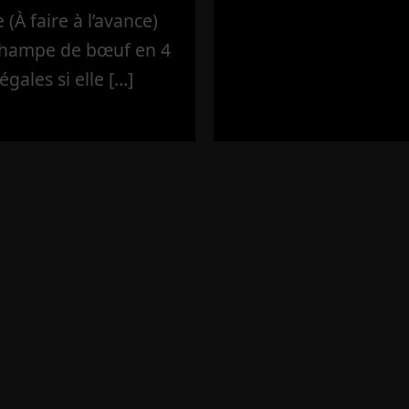
(À faire à l’avance)
’hampe de bœuf en 4
égales si elle […]