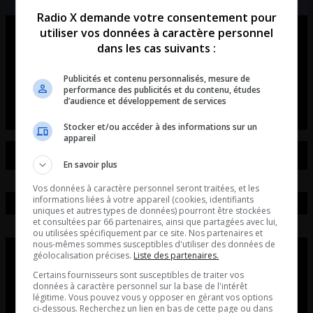
Radio X demande votre consentement pour
utiliser vos données à caractère personnel
Ouellet en direct – Intégral du 07-
dans les cas suivants :
08-2026
Publicités et contenu personnalisés, mesure de
Ouellet en direct - Intégral du 07-08-2026
performance des publicités et du contenu, études
d’audience et développement de services
Stocker et/ou accéder à des informations sur un
appareil
En savoir plus
Vos données à caractère personnel seront traitées, et les
informations liées à votre appareil (cookies, identifiants
uniques et autres types de données) pourront être stockées
et consultées par 66 partenaires, ainsi que partagées avec lui,
ou utilisées spécifiquement par ce site. Nos partenaires et
nous-mêmes sommes susceptibles d'utiliser des données de
géolocalisation précises.
Liste des partenaires.
Certains fournisseurs sont susceptibles de traiter vos
données à caractère personnel sur la base de l'intérêt
légitime. Vous pouvez vous y opposer en gérant vos options
ci-dessous. Recherchez un lien en bas de cette page ou dans