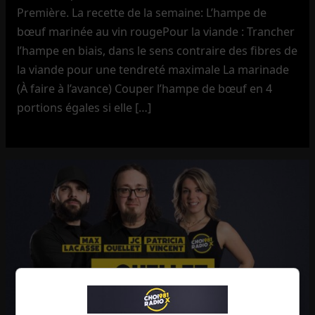
Première. La recette de la semaine: L’hampe de
bœuf marinée au vin rougePour la viande : Trancher
l’hampe en biais, dans le sens contraire des fibres de
la viande pour une tendreté maximale La marinade
(À faire à l’avance) Couper l’hampe de bœuf en 4
portions égales si elle […]