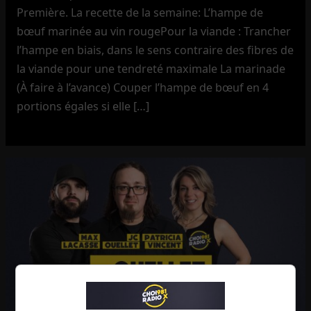
Première. La recette de la semaine: L’hampe de
bœuf marinée au vin rougePour la viande : Trancher
l’hampe en biais, dans le sens contraire des fibres de
la viande pour une tendreté maximale La marinade
(À faire à l’avance) Couper l’hampe de bœuf en 4
portions égales si elle […]