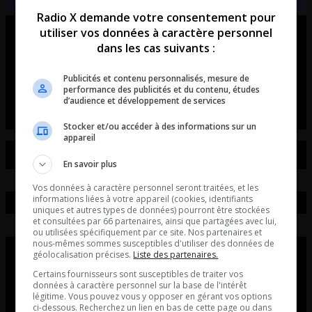
Radio X demande votre consentement pour
utiliser vos données à caractère personnel
Ouellet en direct – Intégral du 07-
dans les cas suivants :
08-2026
Publicités et contenu personnalisés, mesure de
Ouellet en direct - Intégral du 07-08-2026
performance des publicités et du contenu, études
d’audience et développement de services
Stocker et/ou accéder à des informations sur un
appareil
En savoir plus
Vos données à caractère personnel seront traitées, et les
informations liées à votre appareil (cookies, identifiants
uniques et autres types de données) pourront être stockées
et consultées par 66 partenaires, ainsi que partagées avec lui,
ou utilisées spécifiquement par ce site. Nos partenaires et
nous-mêmes sommes susceptibles d'utiliser des données de
géolocalisation précises.
Liste des partenaires.
Certains fournisseurs sont susceptibles de traiter vos
données à caractère personnel sur la base de l'intérêt
légitime. Vous pouvez vous y opposer en gérant vos options
ci-dessous. Recherchez un lien en bas de cette page ou dans