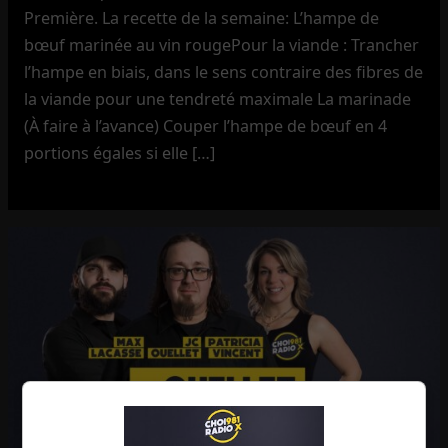
Première. La recette de la semaine: L’hampe de
bœuf marinée au vin rougePour la viande : Trancher
l’hampe en biais, dans le sens contraire des fibres de
la viande pour une tendreté maximale La marinade
(À faire à l’avance) Couper l’hampe de bœuf en 4
portions égales si elle […]