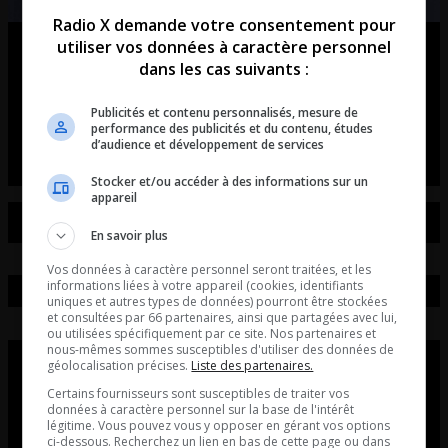
Radio X demande votre consentement pour
utiliser vos données à caractère personnel
Ouellet en direct – Intégral du 07-
dans les cas suivants :
08-2026
Publicités et contenu personnalisés, mesure de
Ouellet en direct - Intégral du 07-08-2026
performance des publicités et du contenu, études
d’audience et développement de services
Stocker et/ou accéder à des informations sur un
appareil
En savoir plus
Vos données à caractère personnel seront traitées, et les
informations liées à votre appareil (cookies, identifiants
uniques et autres types de données) pourront être stockées
et consultées par 66 partenaires, ainsi que partagées avec lui,
ou utilisées spécifiquement par ce site. Nos partenaires et
nous-mêmes sommes susceptibles d'utiliser des données de
géolocalisation précises.
Liste des partenaires.
Certains fournisseurs sont susceptibles de traiter vos
données à caractère personnel sur la base de l'intérêt
légitime. Vous pouvez vous y opposer en gérant vos options
ci-dessous. Recherchez un lien en bas de cette page ou dans