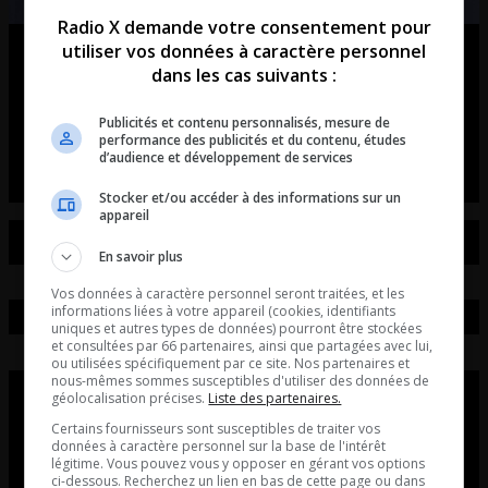
Radio X demande votre consentement pour
utiliser vos données à caractère personnel
Ouellet en direct – Intégral du 07-
dans les cas suivants :
08-2026
Publicités et contenu personnalisés, mesure de
Ouellet en direct - Intégral du 07-08-2026
performance des publicités et du contenu, études
d’audience et développement de services
Stocker et/ou accéder à des informations sur un
appareil
En savoir plus
Vos données à caractère personnel seront traitées, et les
informations liées à votre appareil (cookies, identifiants
uniques et autres types de données) pourront être stockées
et consultées par 66 partenaires, ainsi que partagées avec lui,
ou utilisées spécifiquement par ce site. Nos partenaires et
nous-mêmes sommes susceptibles d'utiliser des données de
géolocalisation précises.
Liste des partenaires.
Certains fournisseurs sont susceptibles de traiter vos
données à caractère personnel sur la base de l'intérêt
légitime. Vous pouvez vous y opposer en gérant vos options
ci-dessous. Recherchez un lien en bas de cette page ou dans