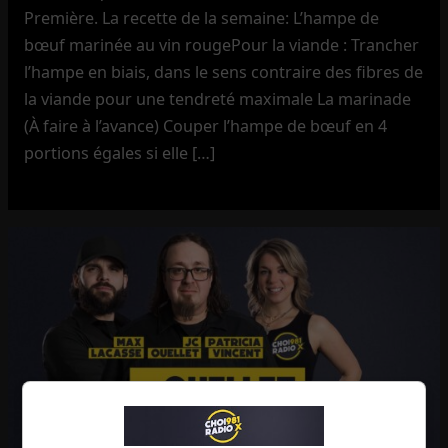
Première. La recette de la semaine: L’hampe de
bœuf marinée au vin rougePour la viande : Trancher
l’hampe en biais, dans le sens contraire des fibres de
la viande pour une tendreté maximale La marinade
(À faire à l’avance) Couper l’hampe de bœuf en 4
portions égales si elle […]