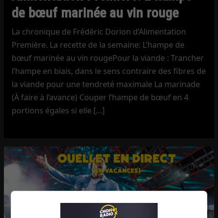
de bœuf marinée au vin rouge
La chronique de Frédéric Dorion d’Alimentation
Première. La recette de la semaine: L’hampe de
bœuf marinée au vin rougePour la viande : Trancher
l’hampe en biais, dans le sens contraire des fibres de
la viande pour une tendreté maximale La marinade
(À faire à l’avance) Couper l’hampe de bœuf en 4
portions égales si elle […]