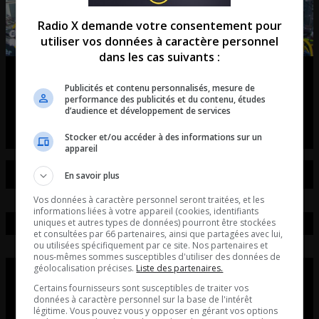
Radio X demande votre consentement pour
utiliser vos données à caractère personnel
dans les cas suivants :
Tiësto débarque à Québec!
Publicités et contenu personnalisés, mesure de
performance des publicités et du contenu, études
entretient avec Axel Vézina du unity électro fest
d’audience et développement de services
Stocker et/ou accéder à des informations sur un
appareil
En savoir plus
Vos données à caractère personnel seront traitées, et les
informations liées à votre appareil (cookies, identifiants
uniques et autres types de données) pourront être stockées
et consultées par 66 partenaires, ainsi que partagées avec lui,
ou utilisées spécifiquement par ce site. Nos partenaires et
nous-mêmes sommes susceptibles d'utiliser des données de
géolocalisation précises.
Liste des partenaires.
Certains fournisseurs sont susceptibles de traiter vos
données à caractère personnel sur la base de l'intérêt
légitime. Vous pouvez vous y opposer en gérant vos options