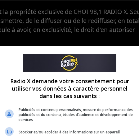
la propriété exclusive de CHOI 98,1 RADIO X. Seul
ansmettre, de le diffuser ou de le rediffuser, en tota
eule à avoir, en exclusivité, le droit d'en autoriser
Radio X demande votre consentement pour
utiliser vos données à caractère personnel
dans les cas suivants :
Publicités et contenu personnalisés, mesure de performance des
publicités et du contenu, études d’audience et développement de
services
Stocker et/ou accéder à des informations sur un appareil