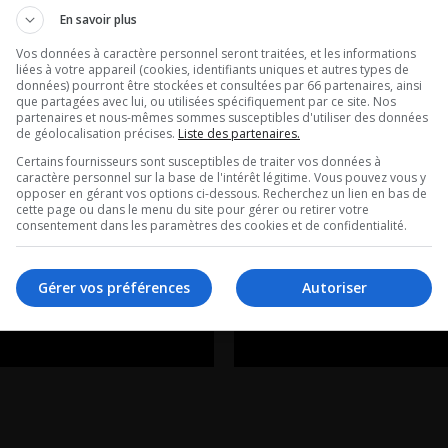
e anniversaire
Match2Ride :
En savoir plus
omet d’être
l’application q
Vos données à caractère personnel seront traitées, et les informations
liées à votre appareil (cookies, identifiants uniques et autres types de
if pour les
révolutionne l
données) pourront être stockées et consultées par 66 partenaires, ainsi
que partagées avec lui, ou utilisées spécifiquement par ce site. Nos
partenaires et nous-mêmes sommes susceptibles d'utiliser des données
s Feux!
rassemblemen
de géolocalisation précises.
Liste des partenaires.
Certains fournisseurs sont susceptibles de traiter vos données à
voitures et de
caractère personnel sur la base de l'intérêt légitime. Vous pouvez vous y
e avec Jean-François
opposer en gérant vos options ci-dessous. Recherchez un lien en bas de
cette page ou dans le menu du site pour gérer ou retirer votre
motos!
ault
consentement dans les paramètres des cookies et de confidentialité.
L’entrevue avec Davi
Gérer vos préférences
Autoriser
Beaudoin