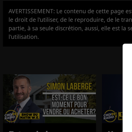
AVERTISSEMENT: Le contenu de cette page est 
le droit de l'utiliser, de le reproduire, de le tr
partie, à sa seule discrétion, aussi, elle est la s
l'utilisation.