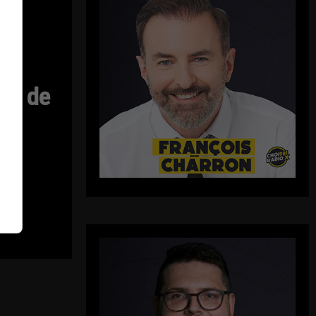
ui
es
ts de
d