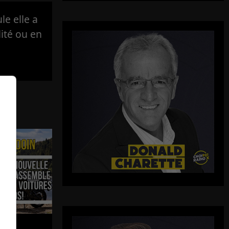
e elle a
lité ou en