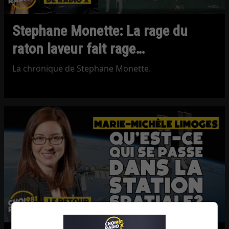
Stephane Monette: La rage du
raton laveur fait rage…
La chronique de Stephane Monette.