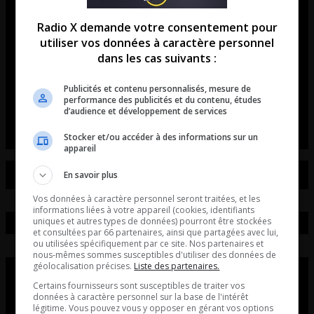
Marie-Michèle Limoges: Un
Radio X demande votre consentement pour
Canadien retourne sur la Station
utiliser vos données à caractère personnel
dans les cas suivants :
Spatiale!
Publicités et contenu personnalisés, mesure de
Entrevue avec Marie-Michèle Limoges du
performance des publicités et du contenu, études
Cosmodome de Laval.
d’audience et développement de services
Stocker et/ou accéder à des informations sur un
appareil
En savoir plus
Vos données à caractère personnel seront traitées, et les
informations liées à votre appareil (cookies, identifiants
uniques et autres types de données) pourront être stockées
et consultées par 66 partenaires, ainsi que partagées avec lui,
ou utilisées spécifiquement par ce site. Nos partenaires et
nous-mêmes sommes susceptibles d'utiliser des données de
géolocalisation précises.
Liste des partenaires.
Certains fournisseurs sont susceptibles de traiter vos
données à caractère personnel sur la base de l'intérêt
légitime. Vous pouvez vous y opposer en gérant vos options