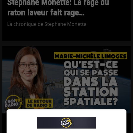
Stephane Monette: La rage du
raton laveur fait rage…
La chronique de Stephane Monette.
Marie-Michèle Limoges: Un