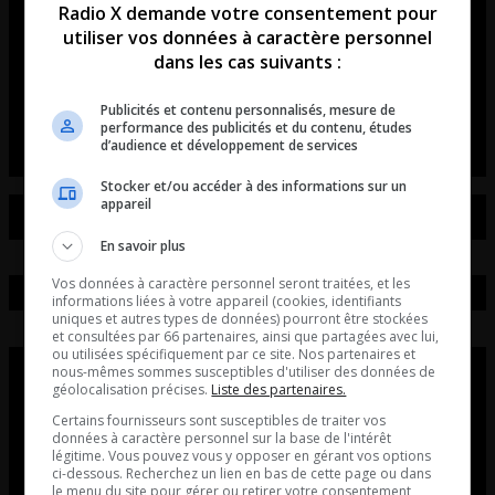
Canadien retourne sur la Station
Radio X demande votre consentement pour
Spatiale!
utiliser vos données à caractère personnel
dans les cas suivants :
Entrevue avec Marie-Michèle Limoges du
Publicités et contenu personnalisés, mesure de
Cosmodome de Laval.
performance des publicités et du contenu, études
d’audience et développement de services
Stocker et/ou accéder à des informations sur un
appareil
En savoir plus
Vos données à caractère personnel seront traitées, et les
informations liées à votre appareil (cookies, identifiants
uniques et autres types de données) pourront être stockées
et consultées par 66 partenaires, ainsi que partagées avec lui,
ou utilisées spécifiquement par ce site. Nos partenaires et
nous-mêmes sommes susceptibles d'utiliser des données de
géolocalisation précises.
Liste des partenaires.
Certains fournisseurs sont susceptibles de traiter vos
données à caractère personnel sur la base de l'intérêt
légitime. Vous pouvez vous y opposer en gérant vos options
ci-dessous. Recherchez un lien en bas de cette page ou dans
le menu du site pour gérer ou retirer votre consentement