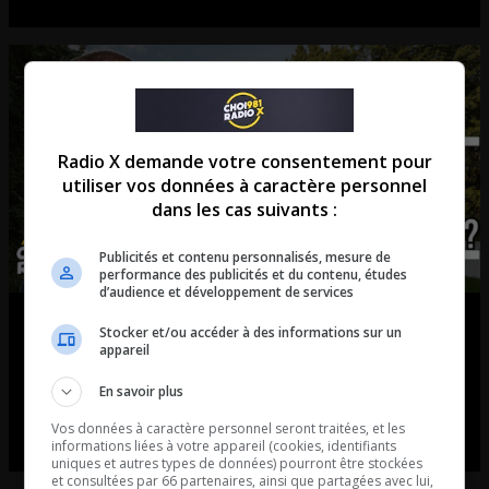
Radio X demande votre consentement pour
utiliser vos données à caractère personnel
dans les cas suivants :
Publicités et contenu personnalisés, mesure de
performance des publicités et du contenu, études
d’audience et développement de services
Est-ce le bon moment pour vendre
Stocker et/ou accéder à des informations sur un
appareil
ou acheter?
En savoir plus
La chronique de Simon Laberge
Vos données à caractère personnel seront traitées, et les
informations liées à votre appareil (cookies, identifiants
uniques et autres types de données) pourront être stockées
et consultées par 66 partenaires, ainsi que partagées avec lui,