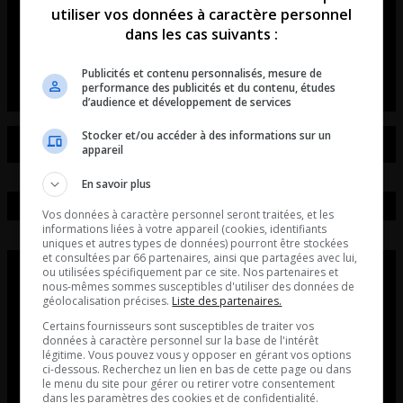
utiliser vos données à caractère personnel
souvient des Pierrafeu!
dans les cas suivants :
Entrevue avec Tristan Demers.
Publicités et contenu personnalisés, mesure de
performance des publicités et du contenu, études
d’audience et développement de services
Stocker et/ou accéder à des informations sur un
appareil
En savoir plus
Vos données à caractère personnel seront traitées, et les
informations liées à votre appareil (cookies, identifiants
uniques et autres types de données) pourront être stockées
et consultées par 66 partenaires, ainsi que partagées avec lui,
ou utilisées spécifiquement par ce site. Nos partenaires et
nous-mêmes sommes susceptibles d'utiliser des données de
géolocalisation précises.
Liste des partenaires.
Certains fournisseurs sont susceptibles de traiter vos
données à caractère personnel sur la base de l'intérêt
légitime. Vous pouvez vous y opposer en gérant vos options
ci-dessous. Recherchez un lien en bas de cette page ou dans
le menu du site pour gérer ou retirer votre consentement
dans les paramètres des cookies et de confidentialité.