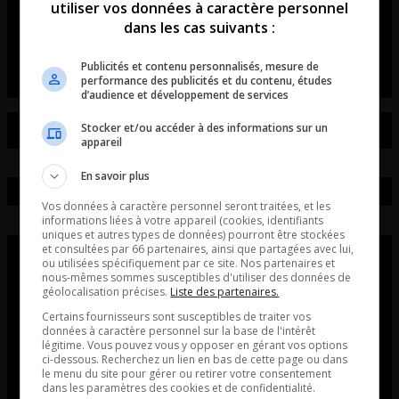
utiliser vos données à caractère personnel
Entrevue avec Marie-Michèle Limoges du
dans les cas suivants :
Cosmodome de Laval.
Publicités et contenu personnalisés, mesure de
performance des publicités et du contenu, études
d’audience et développement de services
Stocker et/ou accéder à des informations sur un
appareil
En savoir plus
Vos données à caractère personnel seront traitées, et les
informations liées à votre appareil (cookies, identifiants
uniques et autres types de données) pourront être stockées
et consultées par 66 partenaires, ainsi que partagées avec lui,
ou utilisées spécifiquement par ce site. Nos partenaires et
nous-mêmes sommes susceptibles d'utiliser des données de
géolocalisation précises.
Liste des partenaires.
Certains fournisseurs sont susceptibles de traiter vos
données à caractère personnel sur la base de l'intérêt
légitime. Vous pouvez vous y opposer en gérant vos options
ci-dessous. Recherchez un lien en bas de cette page ou dans
le menu du site pour gérer ou retirer votre consentement
dans les paramètres des cookies et de confidentialité.