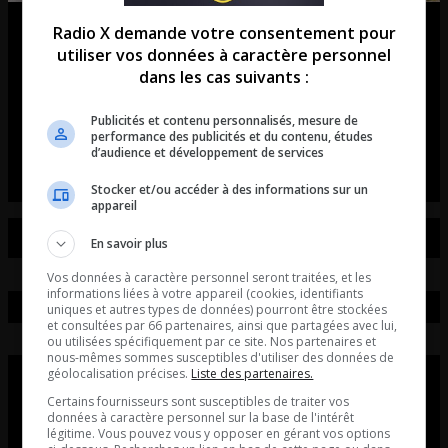
Match2Ride : l’application qui
Radio X demande votre consentement pour
utiliser vos données à caractère personnel
révolutionne les rassemblements
dans les cas suivants :
de voitures et de motos!
Publicités et contenu personnalisés, mesure de
performance des publicités et du contenu, études
L’entrevue avec David Beaudoin
d’audience et développement de services
Stocker et/ou accéder à des informations sur un
appareil
En savoir plus
Vos données à caractère personnel seront traitées, et les
informations liées à votre appareil (cookies, identifiants
uniques et autres types de données) pourront être stockées
et consultées par 66 partenaires, ainsi que partagées avec lui,
ou utilisées spécifiquement par ce site. Nos partenaires et
nous-mêmes sommes susceptibles d'utiliser des données de
géolocalisation précises.
Liste des partenaires.
Certains fournisseurs sont susceptibles de traiter vos
données à caractère personnel sur la base de l'intérêt
légitime. Vous pouvez vous y opposer en gérant vos options