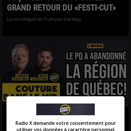
GRAND RETOUR DU «FESTI-CUT»
La chronique de François Gariépy
Le PQ a abandonné la région de
Radio X demande votre consentement pour
Québec
utiliser vos données à caractère personnel