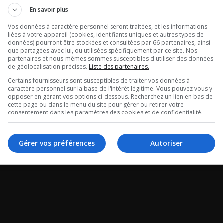
re dans le mid
Maurais Live 
En savoir plus
gral du 07-08-
Vos données à caractère personnel seront traitées, et les informations
Intégral du 07
liées à votre appareil (cookies, identifiants uniques et autres types de
données) pourront être stockées et consultées par 66 partenaires, ainsi
2026
que partagées avec lui, ou utilisées spécifiquement par ce site. Nos
partenaires et nous-mêmes sommes susceptibles d'utiliser des données
de géolocalisation précises.
Liste des partenaires.
ans le mid - Intégral
Maurais Live - Intégr
Certains fournisseurs sont susceptibles de traiter vos données à
caractère personnel sur la base de l'intérêt légitime. Vous pouvez vous y
-2026
08-2026
opposer en gérant vos options ci-dessous. Recherchez un lien en bas de
cette page ou dans le menu du site pour gérer ou retirer votre
consentement dans les paramètres des cookies et de confidentialité.
Gérer vos préférences
Autoriser