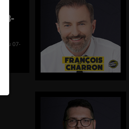
–
-08-
al du 07-