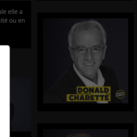
e elle a
lité ou en