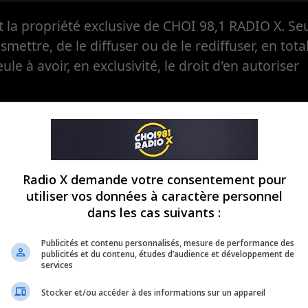
la propriété exclusive de CHOI 98,1 RADIO X. Seul
ansmettre, de le diffuser ou de le rediffuser, en tota
eule à avoir, en exclusivité, le droit d'en autoriser
Radio X demande votre consentement pour
utiliser vos données à caractère personnel
dans les cas suivants :
Publicités et contenu personnalisés, mesure de performance des
publicités et du contenu, études d’audience et développement de
services
Stocker et/ou accéder à des informations sur un appareil