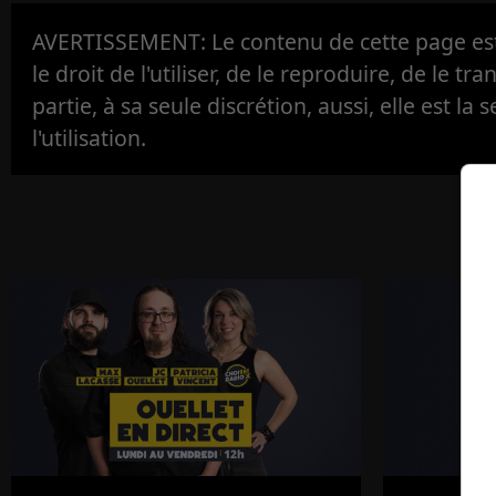
AVERTISSEMENT: Le contenu de cette page est 
le droit de l'utiliser, de le reproduire, de le tr
partie, à sa seule discrétion, aussi, elle est la s
l'utilisation.