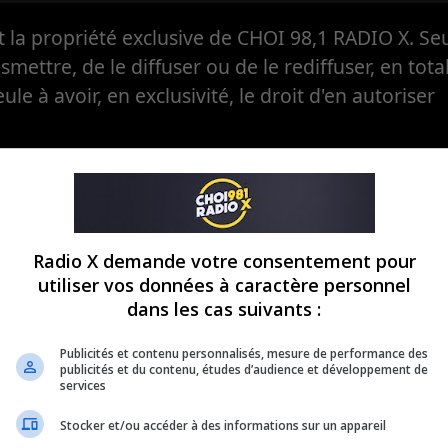
la propriété exclusive de CHOI 98,1 RADIO X. Seul
ansmettre, de le diffuser ou de le rediffuser, en tota
eule à avoir, en exclusivité, le droit d'en autoriser
Radio X demande votre consentement pour
utiliser vos données à caractère personnel
dans les cas suivants :
Publicités et contenu personnalisés, mesure de performance des
publicités et du contenu, études d’audience et développement de
services
Stocker et/ou accéder à des informations sur un appareil