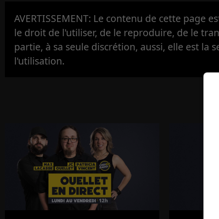
AVERTISSEMENT: Le contenu de cette page est 
le droit de l'utiliser, de le reproduire, de le tr
partie, à sa seule discrétion, aussi, elle est la s
l'utilisation.