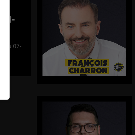
–
-08-
al du 07-