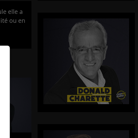
e elle a
lité ou en