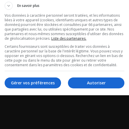
re dans le mid
Maurais Live 
En savoir plus
gral du 07-08-
Vos données à caractère personnel seront traitées, et les informations
Intégral du 07
liées à votre appareil (cookies, identifiants uniques et autres types de
données) pourront être stockées et consultées par 66 partenaires, ainsi
2026
que partagées avec lui, ou utilisées spécifiquement par ce site. Nos
partenaires et nous-mêmes sommes susceptibles d'utiliser des données
de géolocalisation précises.
Liste des partenaires.
ans le mid - Intégral
Maurais Live - Intégr
Certains fournisseurs sont susceptibles de traiter vos données à
caractère personnel sur la base de l'intérêt légitime. Vous pouvez vous y
-2026
08-2026
opposer en gérant vos options ci-dessous. Recherchez un lien en bas de
cette page ou dans le menu du site pour gérer ou retirer votre
consentement dans les paramètres des cookies et de confidentialité.
Gérer vos préférences
Autoriser