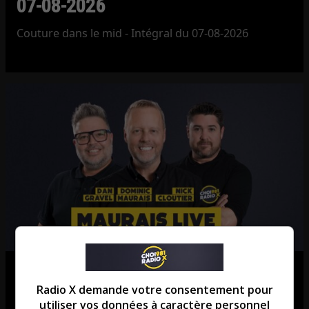
07-08-2026
Couture dans le mid - Intégral du 07-08-2026
Maurais Live – Intégral du 07-08-
Radio X demande votre consentement pour
2026
utiliser vos données à caractère personnel