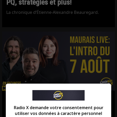
PQ, stratégies et plus!
La chronique d’Étienne-Alexandre Beauregard.
L’introduction | La course est
officiellement lancée!
Radio X demande votre consentement pour
utiliser vos données à caractère personnel