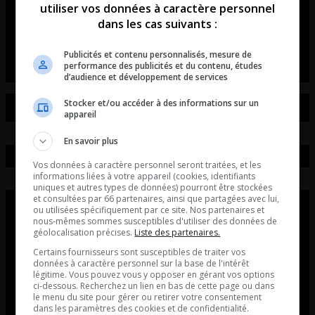
utiliser vos données à caractère personnel
médias!»
dans les cas suivants :
Maurais Live Post
Publicités et contenu personnalisés, mesure de
performance des publicités et du contenu, études
d’audience et développement de services
Stocker et/ou accéder à des informations sur un
appareil
En savoir plus
Vos données à caractère personnel seront traitées, et les
informations liées à votre appareil (cookies, identifiants
uniques et autres types de données) pourront être stockées
et consultées par 66 partenaires, ainsi que partagées avec lui,
ou utilisées spécifiquement par ce site. Nos partenaires et
nous-mêmes sommes susceptibles d'utiliser des données de
géolocalisation précises.
Liste des partenaires.
Certains fournisseurs sont susceptibles de traiter vos
données à caractère personnel sur la base de l'intérêt
légitime. Vous pouvez vous y opposer en gérant vos options
ci-dessous. Recherchez un lien en bas de cette page ou dans
le menu du site pour gérer ou retirer votre consentement
dans les paramètres des cookies et de confidentialité.