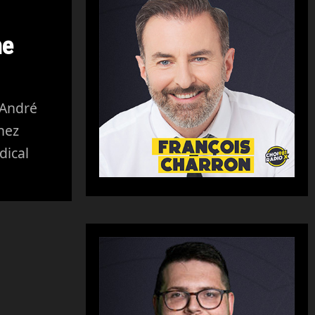
me
 André
hez
dical