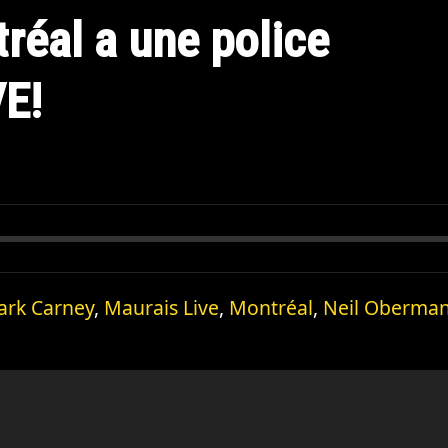
éal a une police
E!
ark Carney
,
Maurais Live
,
Montréal
,
Neil Oberma