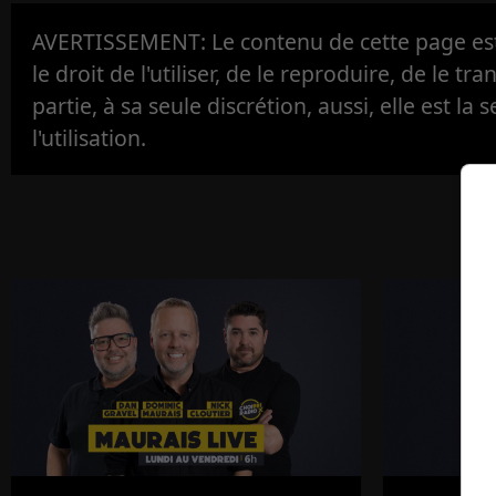
AVERTISSEMENT: Le contenu de cette page est 
le droit de l'utiliser, de le reproduire, de le tr
partie, à sa seule discrétion, aussi, elle est la s
l'utilisation.