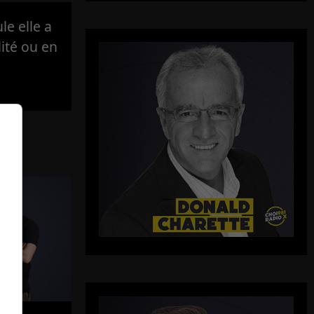
e elle a
lité ou en