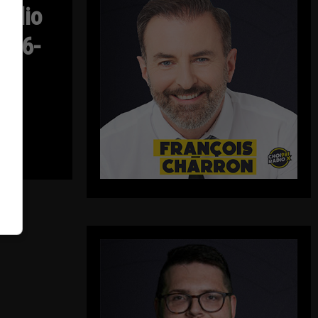
Radio
u 06-
-
26