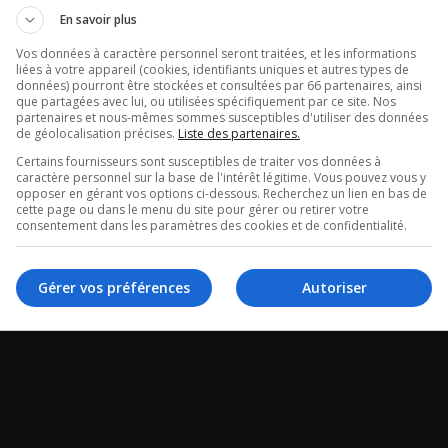
rbo Show –
Le Retour de 
En savoir plus
al du 06-08-
Vos données à caractère personnel seront traitées, et les informations
X – Intégral d
liées à votre appareil (cookies, identifiants uniques et autres types de
données) pourront être stockées et consultées par 66 partenaires, ainsi
08-2026
que partagées avec lui, ou utilisées spécifiquement par ce site. Nos
partenaires et nous-mêmes sommes susceptibles d'utiliser des données
de géolocalisation précises.
Liste des partenaires.
 Show - Intégral du
Le Retour de Radio X 
Certains fournisseurs sont susceptibles de traiter vos données à
caractère personnel sur la base de l'intérêt légitime. Vous pouvez vous y
26
Intégral du 06-08-20
opposer en gérant vos options ci-dessous. Recherchez un lien en bas de
cette page ou dans le menu du site pour gérer ou retirer votre
consentement dans les paramètres des cookies et de confidentialité.
Gérer vos préférences
Autoriser