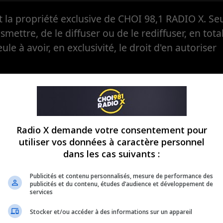
la propriété exclusive de CHOI 98,1 RADIO X. Seul
ansmettre, de le diffuser ou de le rediffuser, en tota
eule à avoir, en exclusivité, le droit d'en autoriser
Radio X demande votre consentement pour
utiliser vos données à caractère personnel
dans les cas suivants :
Publicités et contenu personnalisés, mesure de performance des
publicités et du contenu, études d’audience et développement de
services
Stocker et/ou accéder à des informations sur un appareil