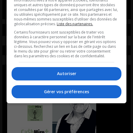
informations liées à votre appareil (cookies, identifiants
Ouellet en direct - Intégral du 05-08-2026
uniques et autres types de données) pourront être stockées
et consultées par 66 partenaires, ainsi que partagées avec lui,
ou utilisées spécifiquement par ce site. Nos partenaires et
nous-mêmes sommes susceptibles d'utiliser des données de
géolocalisation précises.
Liste des partenaires.
Certains fournisseurs sont susceptibles de traiter vos
données à caractère personnel sur la base de l'intérêt
légitime. Vous pouvez vous y opposer en gérant vos options
ci-dessous. Recherchez un lien en bas de cette page ou dans
le menu du site pour gérer ou retirer votre consentement
dans les paramètres des cookies et de confidentialité.
Autoriser
Gérer vos préférences