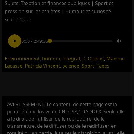
Sujets: Taxation et finances publiques | Sport et
pression sur les athlètes | Humour et curiosité
scientifique
0:00
/
2:49:36
Environnement
,
humour
,
integral
,
JC Ouellet
,
Maxime
Lacasse
,
Patricia Vincent
,
science
,
Sport
,
Taxes
AVERTISSEMENT: Le contenu de cette page est la
propriété exclusive de CHOI 98,1 RADIO X. Seule elle
a le droit de l'utiliser, de le reproduire, de le
transmettre, de le diffuser ou de le rediffuser, en
totalité ou en partie, à sa seule discrétion, aussi, elle