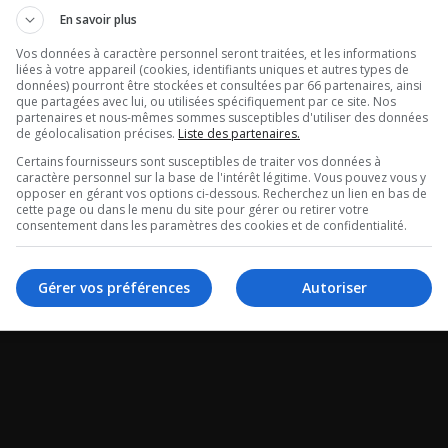
re dans le mid
Maurais Live 
En savoir plus
gral du 07-08-
Vos données à caractère personnel seront traitées, et les informations
Intégral du 07
liées à votre appareil (cookies, identifiants uniques et autres types de
données) pourront être stockées et consultées par 66 partenaires, ainsi
2026
que partagées avec lui, ou utilisées spécifiquement par ce site. Nos
partenaires et nous-mêmes sommes susceptibles d'utiliser des données
de géolocalisation précises.
Liste des partenaires.
ans le mid - Intégral
Maurais Live - Intégr
Certains fournisseurs sont susceptibles de traiter vos données à
caractère personnel sur la base de l'intérêt légitime. Vous pouvez vous y
-2026
08-2026
opposer en gérant vos options ci-dessous. Recherchez un lien en bas de
cette page ou dans le menu du site pour gérer ou retirer votre
consentement dans les paramètres des cookies et de confidentialité.
Gérer vos préférences
Autoriser