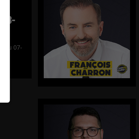
–
-08-
al du 07-