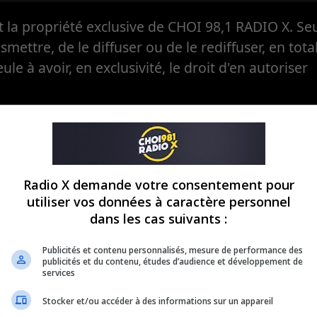
la propriété exclusive de CHOI 98,1 RADIO X. Seul
ansmettre, de le diffuser ou de le rediffuser, en tota
eule à avoir, en exclusivité, le droit d'en autoriser
Radio X demande votre consentement pour
utiliser vos données à caractère personnel
dans les cas suivants :
Publicités et contenu personnalisés, mesure de performance des
publicités et du contenu, études d’audience et développement de
services
Stocker et/ou accéder à des informations sur un appareil