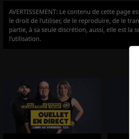
AVERTISSEMENT: Le contenu de cette page est 
le droit de l'utiliser, de le reproduire, de le tr
partie, à sa seule discrétion, aussi, elle est la s
l'utilisation.