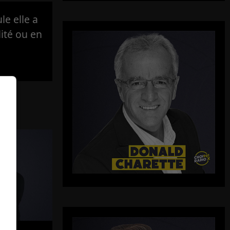
e elle a
lité ou en