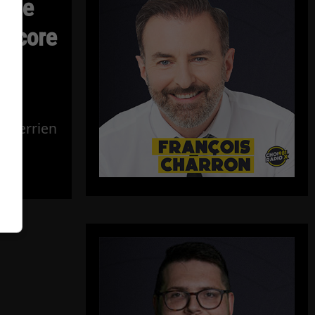
: le
encore
e
 Therrien
c