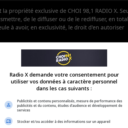
la propriété exclusive de CHOI 98,1 RADIO X. Seul
ansmettre, de le diffuser ou de le rediffuser, en tota
eule à avoir, en exclusivité, le droit d'en autoriser
Radio X demande votre consentement pour
utiliser vos données à caractère personnel
dans les cas suivants :
Publicités et contenu personnalisés, mesure de performance des
publicités et du contenu, études d’audience et développement de
services
Stocker et/ou accéder à des informations sur un appareil