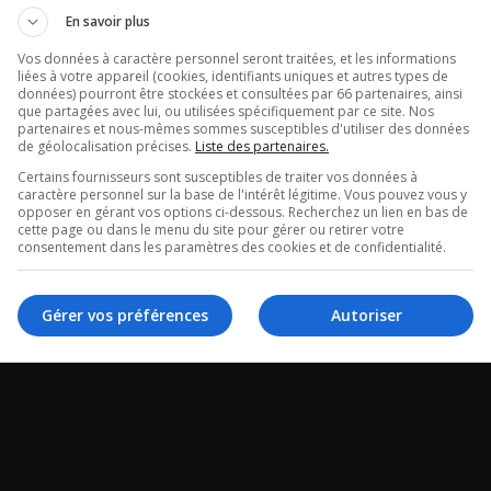
riot en ville!
Chauffeur Inc. 
En savoir plus
problème est 
e MÉTAL avec Bob Jr
Vos données à caractère personnel seront traitées, et les informations
liées à votre appareil (cookies, identifiants uniques et autres types de
bien loin d’êtr
données) pourront être stockées et consultées par 66 partenaires, ainsi
que partagées avec lui, ou utilisées spécifiquement par ce site. Nos
partenaires et nous-mêmes sommes susceptibles d'utiliser des données
réglé.
de géolocalisation précises.
Liste des partenaires.
Certains fournisseurs sont susceptibles de traiter vos données à
caractère personnel sur la base de l'intérêt légitime. Vous pouvez vous y
Entrevue avec Benoit
opposer en gérant vos options ci-dessous. Recherchez un lien en bas de
cette page ou dans le menu du site pour gérer ou retirer votre
de Truck stop Québe
consentement dans les paramètres des cookies et de confidentialité.
Gérer vos préférences
Autoriser