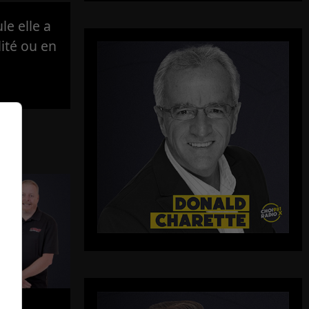
e elle a
lité ou en