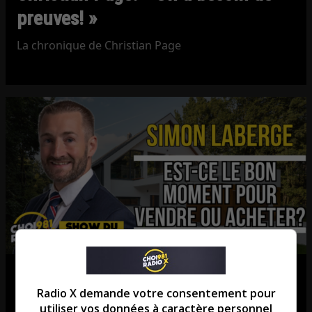
preuves! »
La chronique de Christian Page
Est-ce le bon moment pour vendre
Radio X demande votre consentement pour
ou acheter?
utiliser vos données à caractère personnel