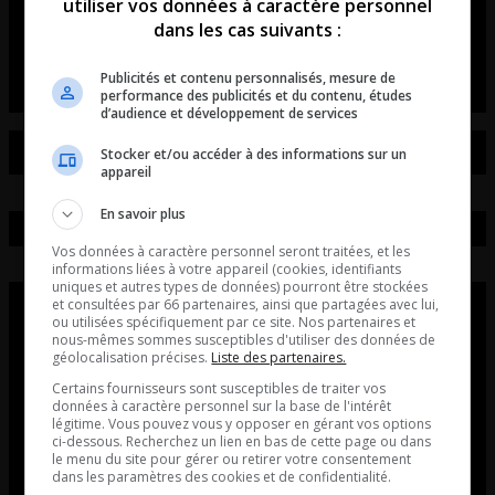
de voitures et de motos!
utiliser vos données à caractère personnel
dans les cas suivants :
L’entrevue avec David Beaudoin
Publicités et contenu personnalisés, mesure de
performance des publicités et du contenu, études
d’audience et développement de services
Stocker et/ou accéder à des informations sur un
appareil
En savoir plus
Vos données à caractère personnel seront traitées, et les
informations liées à votre appareil (cookies, identifiants
uniques et autres types de données) pourront être stockées
et consultées par 66 partenaires, ainsi que partagées avec lui,
ou utilisées spécifiquement par ce site. Nos partenaires et
nous-mêmes sommes susceptibles d'utiliser des données de
géolocalisation précises.
Liste des partenaires.
Certains fournisseurs sont susceptibles de traiter vos
données à caractère personnel sur la base de l'intérêt
légitime. Vous pouvez vous y opposer en gérant vos options
ci-dessous. Recherchez un lien en bas de cette page ou dans
le menu du site pour gérer ou retirer votre consentement
dans les paramètres des cookies et de confidentialité.