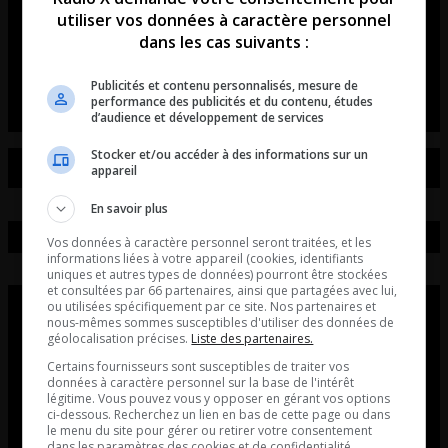
Pierre Couture: Enfin le marché
utiliser vos données à caractère personnel
immobilier de Québec RALENTI!
dans les cas suivants :
La chronique de Pierre Couture.
Publicités et contenu personnalisés, mesure de
performance des publicités et du contenu, études
d’audience et développement de services
Stocker et/ou accéder à des informations sur un
appareil
En savoir plus
Vos données à caractère personnel seront traitées, et les
informations liées à votre appareil (cookies, identifiants
uniques et autres types de données) pourront être stockées
et consultées par 66 partenaires, ainsi que partagées avec lui,
ou utilisées spécifiquement par ce site. Nos partenaires et
nous-mêmes sommes susceptibles d'utiliser des données de
géolocalisation précises.
Liste des partenaires.
Certains fournisseurs sont susceptibles de traiter vos
données à caractère personnel sur la base de l'intérêt
légitime. Vous pouvez vous y opposer en gérant vos options
ci-dessous. Recherchez un lien en bas de cette page ou dans
le menu du site pour gérer ou retirer votre consentement
dans les paramètres des cookies et de confidentialité.