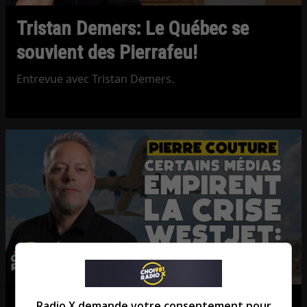
Tristan Demers: Le Québec se
souvient des Pierrafeu!
Entrevue avec Tristan Demers.
Radio X demande votre consentement pour