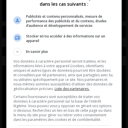
dans les cas suivants :
Entrevue avec Tristan Demers.
Publicités et contenu personnalisés, mesure de
performance des publicités et du contenu, études
d’audience et développement de services
Stocker et/ou accéder à des informations sur un
appareil
En savoir plus
Vos données à caractère personnel seront traitées, et les
informations liées à votre appareil (cookies, identifiants
uniques et autres types de données) pourront être stockées
et consultées par 66 partenaires, ainsi que partagées avec lui,
ou utilisées spécifiquement par ce site. Nos partenaires et
nous-mêmes sommes susceptibles d'utiliser des données de
géolocalisation précises.
Liste des partenaires.
Certains fournisseurs sont susceptibles de traiter vos
données à caractère personnel sur la base de l'intérêt
légitime. Vous pouvez vous y opposer en gérant vos options
ci-dessous. Recherchez un lien en bas de cette page ou dans
le menu du site pour gérer ou retirer votre consentement
dans les paramètres des cookies et de confidentialité.