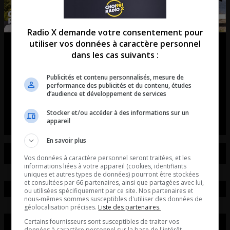
Radio X demande votre consentement pour
utiliser vos données à caractère personnel
Match2Ride : l’application qui
dans les cas suivants :
révolutionne les rassemblements
Publicités et contenu personnalisés, mesure de
de voitures et de motos!
performance des publicités et du contenu, études
d’audience et développement de services
L’entrevue avec David Beaudoin
Stocker et/ou accéder à des informations sur un
appareil
En savoir plus
Vos données à caractère personnel seront traitées, et les
informations liées à votre appareil (cookies, identifiants
uniques et autres types de données) pourront être stockées
et consultées par 66 partenaires, ainsi que partagées avec lui,
ou utilisées spécifiquement par ce site. Nos partenaires et
nous-mêmes sommes susceptibles d'utiliser des données de
géolocalisation précises.
Liste des partenaires.
Certains fournisseurs sont susceptibles de traiter vos
données à caractère personnel sur la base de l'intérêt