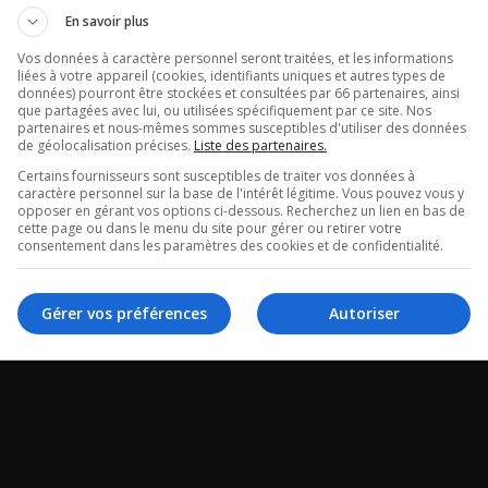
tour de Radio
Ouellet en dir
En savoir plus
tégral du 06-
Vos données à caractère personnel seront traitées, et les informations
Intégral du 06
liées à votre appareil (cookies, identifiants uniques et autres types de
données) pourront être stockées et consultées par 66 partenaires, ainsi
26
2026
que partagées avec lui, ou utilisées spécifiquement par ce site. Nos
partenaires et nous-mêmes sommes susceptibles d'utiliser des données
de géolocalisation précises.
Liste des partenaires.
 de Radio X -
Ouellet en direct - In
Certains fournisseurs sont susceptibles de traiter vos données à
caractère personnel sur la base de l'intérêt légitime. Vous pouvez vous y
 du 06-08-2026
06-08-2026
opposer en gérant vos options ci-dessous. Recherchez un lien en bas de
cette page ou dans le menu du site pour gérer ou retirer votre
consentement dans les paramètres des cookies et de confidentialité.
Gérer vos préférences
Autoriser