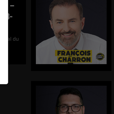
ect –
-08-
tégral du