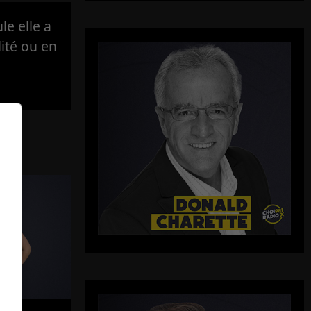
e elle a
lité ou en