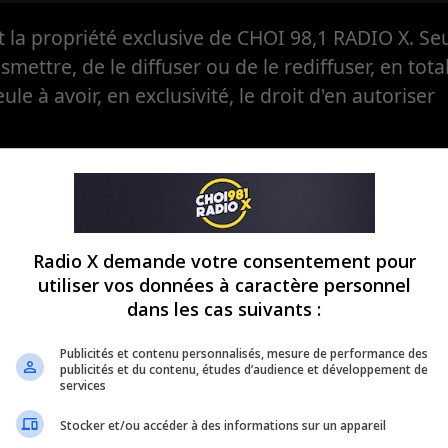
la propriété exclusive de CHOI 98,1 RADIO X. Seul
ansmettre, de le diffuser ou de le rediffuser, en tota
eule à avoir, en exclusivité, le droit d'en autoriser
Radio X demande votre consentement pour
utiliser vos données à caractère personnel
dans les cas suivants :
Publicités et contenu personnalisés, mesure de performance des
publicités et du contenu, études d’audience et développement de
services
Stocker et/ou accéder à des informations sur un appareil