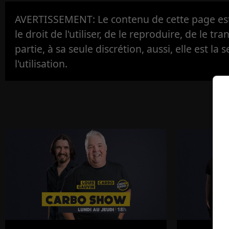
AVERTISSEMENT: Le contenu de cette page est 
le droit de l'utiliser, de le reproduire, de le tr
partie, à sa seule discrétion, aussi, elle est la s
l'utilisation.