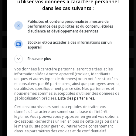
de voitures et de motos!
utiliser vos données à caractère personnel
dans les cas suivants :
L’entrevue avec David Beaudoin
Publicités et contenu personnalisés, mesure de
performance des publicités et du contenu, études
d’audience et développement de services
Stocker et/ou accéder à des informations sur un
appareil
En savoir plus
Vos données à caractère personnel seront traitées, et les
informations liées à votre appareil (cookies, identifiants
uniques et autres types de données) pourront être stockées
et consultées par 66 partenaires, ainsi que partagées avec lui,
ou utilisées spécifiquement par ce site. Nos partenaires et
nous-mêmes sommes susceptibles d'utiliser des données de
géolocalisation précises.
Liste des partenaires.
Certains fournisseurs sont susceptibles de traiter vos
données à caractère personnel sur la base de l'intérêt
légitime. Vous pouvez vous y opposer en gérant vos options
ci-dessous. Recherchez un lien en bas de cette page ou dans
le menu du site pour gérer ou retirer votre consentement
dans les paramètres des cookies et de confidentialité.