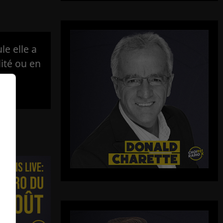
e elle a
lité ou en