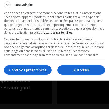
En savoir plus
Vos données à caractère personnel seront traitées, et les informations
ne-Alexandre
L’introduction 
liées à votre appareil (cookies, identifiants uniques et autres types de
données) pourront être stockées et consultées par 66 partenaires, ainsi
que partagées avec lui, ou utilisées spécifiquement par ce site. Nos
egard |
course est
partenaires et nous-mêmes sommes susceptibles d'utiliser des données
de géolocalisation précises.
Liste des partenaires.
ces de
officiellement
Certains fournisseurs sont susceptibles de traiter vos données à
caractère personnel sur la base de l'intérêt légitime. Vous pouvez vous y
ats, 3e lien
lancée!
opposer en gérant vos options ci-dessous. Recherchez un lien en bas de
cette page ou dans le menu du site pour gérer ou retirer votre
consentement dans les paramètres des cookies et de confidentialité.
 stratégies et
L’introduction du 7 ao
Gérer vos préférences
Autoriser
ique d’Étienne-
e Beauregard.