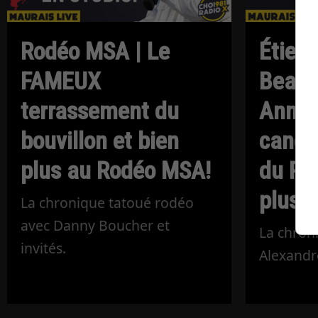
Rodéo MSA | Le
Étien
FAMEUX
Beaur
terrassement du
Annon
bouvillon et bien
candid
plus au Rodéo MSA!
du PQ,
plus!
La chronique tatoué rodéo
avec Danny Boucher et
La chron
invités.
Alexandr