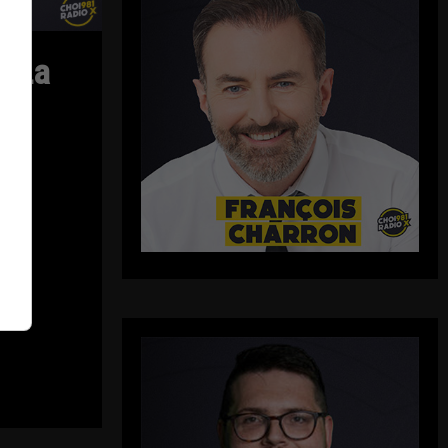
| La
ût.