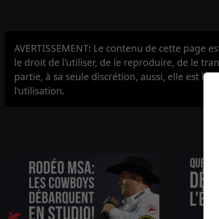
AVERTISSEMENT: Le contenu de cette page est 
le droit de l'utiliser, de le reproduire, de le tr
partie, à sa seule discrétion, aussi, elle est la s
l'utilisation.