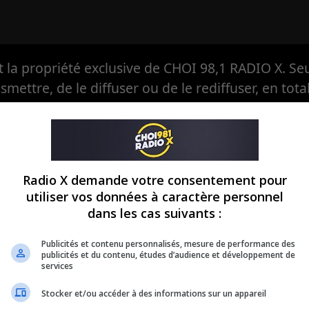
la propriété exclusive de CHOI 98,1 RADIO X. Seul
ansmettre, de le diffuser ou de le rediffuser, en tota
eule à avoir, en exclusivité, le droit d'en autoriser
Radio X demande votre consentement pour
utiliser vos données à caractère personnel
dans les cas suivants :
Publicités et contenu personnalisés, mesure de performance des
publicités et du contenu, études d’audience et développement de
services
Stocker et/ou accéder à des informations sur un appareil