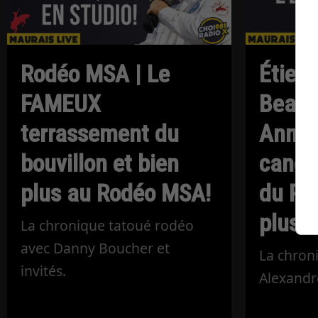
Rodéo MSA | Le
Étien
FAMEUX
Beaur
terrassement du
Annon
bouvillon et bien
candid
plus au Rodéo MSA!
du PQ,
plus!
La chronique tatoué rodéo
avec Danny Boucher et
La chron
invités.
Alexandr