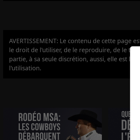
AVERTISSEMENT: Le contenu de cette page est 
le droit de l'utiliser, de le reproduire, de le tr
partie, à sa seule discrétion, aussi, elle est la s
l'utilisation.