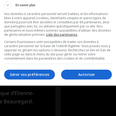
En savoir plus
Vos données à caractère personnel seront traitées, et les informations
liées à votre appareil (cookies, identifiants uniques et autres types de
données) pourront être stockées et consultées par 66 partenaires, ainsi
ne-Alexandre
L’introduction 
que partagées avec lui, ou utilisées spécifiquement par ce site. Nos
partenaires et nous-mêmes sommes susceptibles d'utiliser des données
de géolocalisation précises.
Liste des partenaires.
egard |
course est
Certains fournisseurs sont susceptibles de traiter vos données à
ces de
officiellement
caractère personnel sur la base de l'intérêt légitime. Vous pouvez vous y
opposer en gérant vos options ci-dessous. Recherchez un lien en bas de
cette page ou dans le menu du site pour gérer ou retirer votre
ats, 3e lien
lancée!
consentement dans les paramètres des cookies et de confidentialité.
 stratégies et
L’introduction du 7 ao
Gérer vos préférences
Autoriser
ique d’Étienne-
e Beauregard.