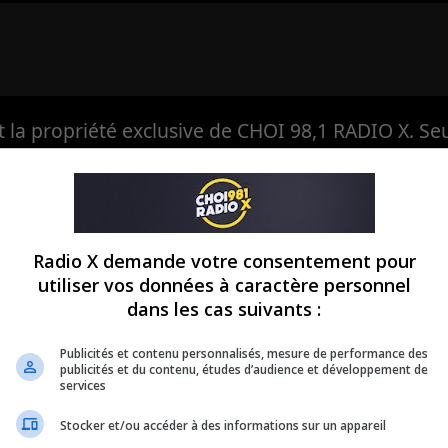
la propriété exclusive de CHOI 98,1 RADIO X. Seul
ansmettre, de le diffuser ou de le rediffuser, en tota
eule à avoir, en exclusivité, le droit d'en autoriser
Radio X demande votre consentement pour
utiliser vos données à caractère personnel
dans les cas suivants :
Publicités et contenu personnalisés, mesure de performance des
publicités et du contenu, études d’audience et développement de
services
Stocker et/ou accéder à des informations sur un appareil