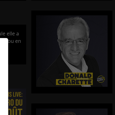
e elle a
lité ou en