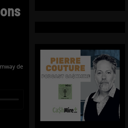
ions
ramway de