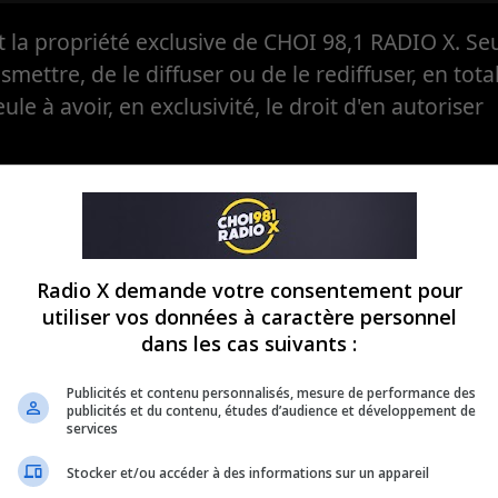
la propriété exclusive de CHOI 98,1 RADIO X. Seul
ansmettre, de le diffuser ou de le rediffuser, en tota
eule à avoir, en exclusivité, le droit d'en autoriser
Radio X demande votre consentement pour
utiliser vos données à caractère personnel
dans les cas suivants :
Publicités et contenu personnalisés, mesure de performance des
publicités et du contenu, études d’audience et développement de
services
Stocker et/ou accéder à des informations sur un appareil