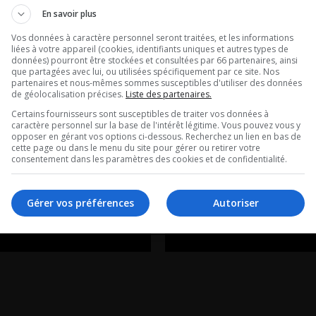
-Michèle
Babu à la rec
En savoir plus
es: Un
de SANAIR
Vos données à caractère personnel seront traitées, et les informations
liées à votre appareil (cookies, identifiants uniques et autres types de
ien retourne
données) pourront être stockées et consultées par 66 partenaires, ainsi
Dany »Babu » Bernie
que partagées avec lui, ou utilisées spécifiquement par ce site. Nos
partenaires et nous-mêmes sommes susceptibles d'utiliser des données
 Station
explique pourquoi il
de géolocalisation précises.
Liste des partenaires.
s’implique dans la dé
Certains fournisseurs sont susceptibles de traiter vos données à
le!
caractère personnel sur la base de l'intérêt légitime. Vous pouvez vous y
la piste de Sanair
opposer en gérant vos options ci-dessous. Recherchez un lien en bas de
cette page ou dans le menu du site pour gérer ou retirer votre
 avec Marie-Michèle
consentement dans les paramètres des cookies et de confidentialité.
 du Cosmodome de
Gérer vos préférences
Autoriser