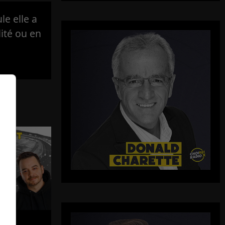
e elle a
lité ou en