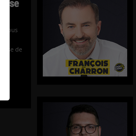
ousse
r nous
fense de