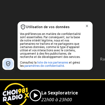
Ra
La Sexploratrice
2
2
h00 à 23h00