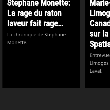
Stephane Monette:
Marie
La rage du raton
Limog
laveur fait rage…
Canad
sur la
La chronique de Stephane
Spatia
Monette.
Entrevue
Limoges
Laval.