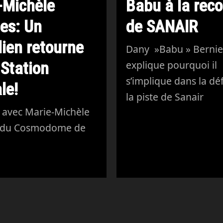
-Michèle
Babu à la rec
es: Un
de SANAIR
ien retourne
Dany »Babu » Bernie
 Station
explique pourquoi il
s’implique dans la dé
le!
la piste de Sanair
 avec Marie-Michèle
 du Cosmodome de