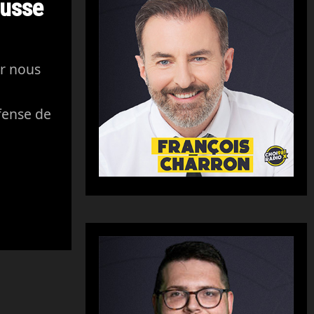
ousse
r nous
fense de