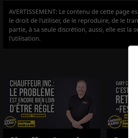
AVERTISSEMENT: Le contenu de cette page est 
le droit de l'utiliser, de le reproduire, de le tr
partie, à sa seule discrétion, aussi, elle est la s
l'utilisation.