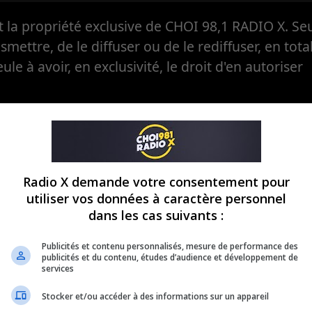
la propriété exclusive de CHOI 98,1 RADIO X. Seul
ansmettre, de le diffuser ou de le rediffuser, en tota
eule à avoir, en exclusivité, le droit d'en autoriser
Radio X demande votre consentement pour
utiliser vos données à caractère personnel
dans les cas suivants :
Publicités et contenu personnalisés, mesure de performance des
publicités et du contenu, études d’audience et développement de
services
Stocker et/ou accéder à des informations sur un appareil