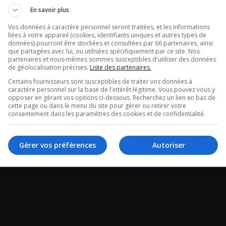
crash le show:
Le PQ a aban
En savoir plus
 LE GRAND
la région de 
Vos données à caractère personnel seront traitées, et les informations
liées à votre appareil (cookies, identifiants uniques et autres types de
R DU «FESTI-
données) pourront être stockées et consultées par 66 partenaires, ainsi
L’intro de Couture da
que partagées avec lui, ou utilisées spécifiquement par ce site. Nos
partenaires et nous-mêmes sommes susceptibles d'utiliser des données
de géolocalisation précises.
Liste des partenaires.
Certains fournisseurs sont susceptibles de traiter vos données à
caractère personnel sur la base de l'intérêt légitime. Vous pouvez vous y
ique de François
opposer en gérant vos options ci-dessous. Recherchez un lien en bas de
cette page ou dans le menu du site pour gérer ou retirer votre
consentement dans les paramètres des cookies et de confidentialité.
Gérer vos préférences
Autoriser