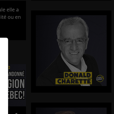
e elle a
lité ou en