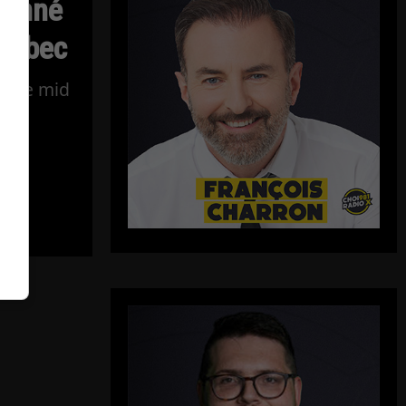
donné
Québec
ns le mid