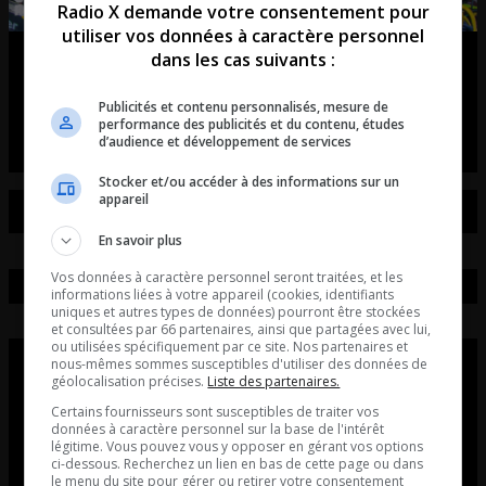
Radio X demande votre consentement pour
utiliser vos données à caractère personnel
dans les cas suivants :
Tiësto débarque à Québec!
Publicités et contenu personnalisés, mesure de
entretient avec Axel Vézina du unity électro fest
performance des publicités et du contenu, études
d’audience et développement de services
Stocker et/ou accéder à des informations sur un
appareil
En savoir plus
Vos données à caractère personnel seront traitées, et les
informations liées à votre appareil (cookies, identifiants
uniques et autres types de données) pourront être stockées
et consultées par 66 partenaires, ainsi que partagées avec lui,
ou utilisées spécifiquement par ce site. Nos partenaires et
nous-mêmes sommes susceptibles d'utiliser des données de
géolocalisation précises.
Liste des partenaires.
Certains fournisseurs sont susceptibles de traiter vos
données à caractère personnel sur la base de l'intérêt
légitime. Vous pouvez vous y opposer en gérant vos options
ci-dessous. Recherchez un lien en bas de cette page ou dans
le menu du site pour gérer ou retirer votre consentement