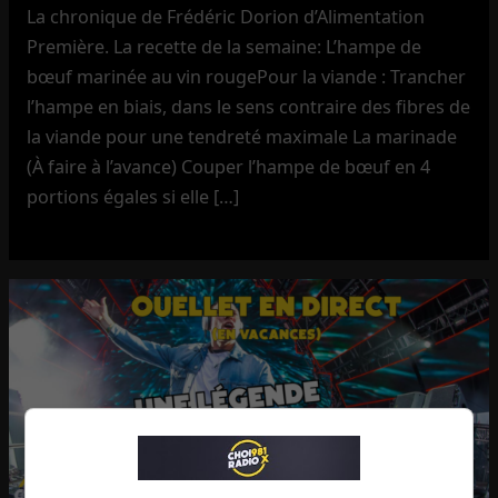
La chronique de Frédéric Dorion d’Alimentation
Première. La recette de la semaine: L’hampe de
bœuf marinée au vin rougePour la viande : Trancher
l’hampe en biais, dans le sens contraire des fibres de
la viande pour une tendreté maximale La marinade
(À faire à l’avance) Couper l’hampe de bœuf en 4
portions égales si elle […]