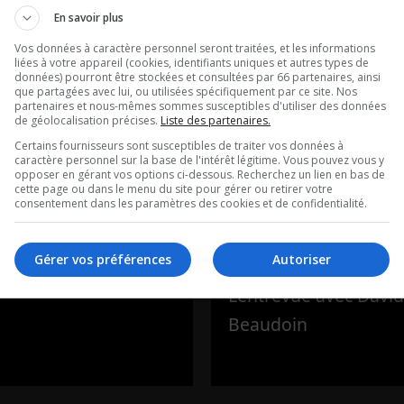
En savoir plus
Vos données à caractère personnel seront traitées, et les informations
e anniversaire
Match2Ride :
liées à votre appareil (cookies, identifiants uniques et autres types de
données) pourront être stockées et consultées par 66 partenaires, ainsi
que partagées avec lui, ou utilisées spécifiquement par ce site. Nos
omet d’être
l’application q
partenaires et nous-mêmes sommes susceptibles d'utiliser des données
de géolocalisation précises.
Liste des partenaires.
if pour les
révolutionne l
Certains fournisseurs sont susceptibles de traiter vos données à
caractère personnel sur la base de l'intérêt légitime. Vous pouvez vous y
s Feux!
rassemblemen
opposer en gérant vos options ci-dessous. Recherchez un lien en bas de
cette page ou dans le menu du site pour gérer ou retirer votre
consentement dans les paramètres des cookies et de confidentialité.
voitures et de
e avec Jean-François
motos!
ault
Gérer vos préférences
Autoriser
L’entrevue avec Davi
Beaudoin