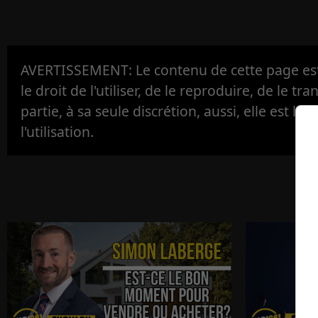
AVERTISSEMENT: Le contenu de cette page est 
le droit de l'utiliser, de le reproduire, de le tr
partie, à sa seule discrétion, aussi, elle est la s
l'utilisation.