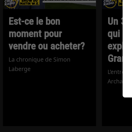
Est-ce le bon
Un 30
moment pour
qui pr
vendre ou acheter?
explos
Grand
La chronique de Simon
Laberge
L’entrevu
Archamb