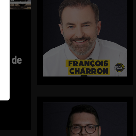
ui
es
ts de
d