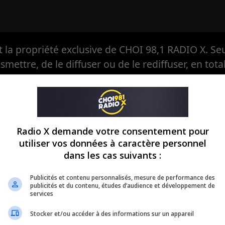
la propriété exclusive de CHOI 98,1 RADIO X. Seul
ansmettre, de le diffuser ou de le rediffuser, en tota
eule à avoir, en exclusivité, le droit d'en autoriser
Radio X demande votre consentement pour
utiliser vos données à caractère personnel
dans les cas suivants :
Publicités et contenu personnalisés, mesure de performance des
publicités et du contenu, études d’audience et développement de
services
Stocker et/ou accéder à des informations sur un appareil