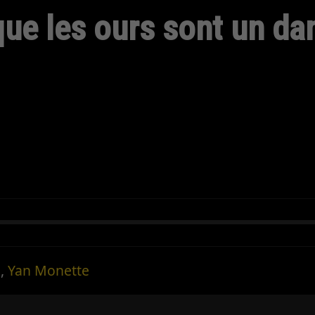
que les ours sont un da
n
,
Yan Monette