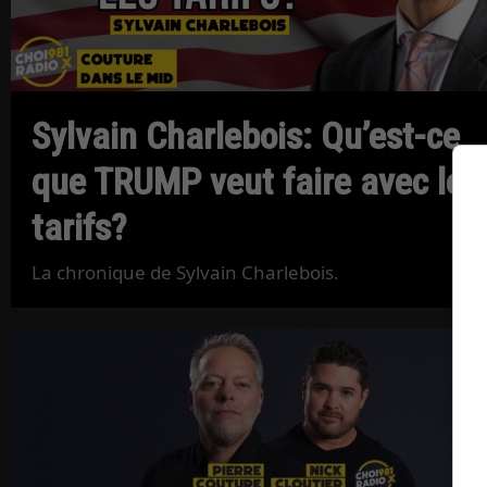
Sylvain Charlebois: Qu’est-ce
que TRUMP veut faire avec les
tarifs?
La chronique de Sylvain Charlebois.