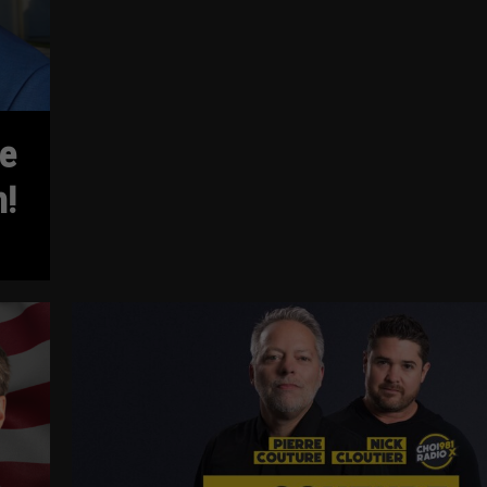
ne
n!