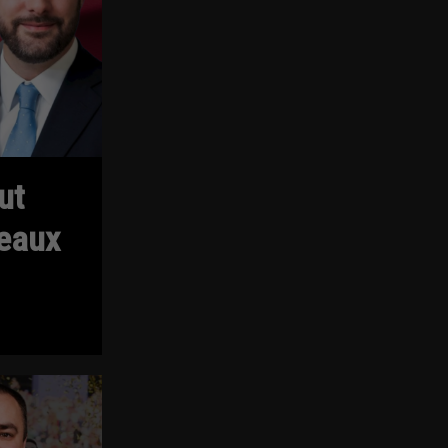
ut
eaux