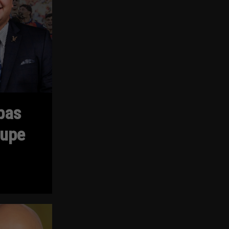
pas
oupe