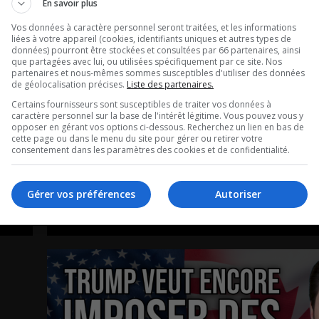
En savoir plus
Vos données à caractère personnel seront traitées, et les informations
liées à votre appareil (cookies, identifiants uniques et autres types de
données) pourront être stockées et consultées par 66 partenaires, ainsi
que partagées avec lui, ou utilisées spécifiquement par ce site. Nos
partenaires et nous-mêmes sommes susceptibles d'utiliser des données
de géolocalisation précises.
Liste des partenaires.
Daniel Thibault: Ce week-e
Certains fournisseurs sont susceptibles de traiter vos données à
caractère personnel sur la base de l'intérêt légitime. Vous pouvez vous y
opposer en gérant vos options ci-dessous. Recherchez un lien en bas de
se passe chez Motocross
cette page ou dans le menu du site pour gérer ou retirer votre
consentement dans les paramètres des cookies et de confidentialité.
Deschambault!
Gérer vos préférences
Autoriser
Entrevue avec Daniel Thibault de motocross
Deschambault.