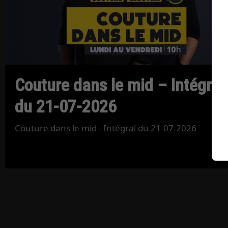
Couture dans le mid – Intégral
du 21-07-2026
Couture dans le mid - Intégral du 21-07-2026