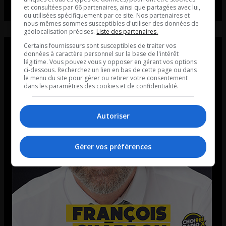
et consultées par 66 partenaires, ainsi que partagées avec lui,
ou utilisées spécifiquement par ce site. Nos partenaires et
nous-mêmes sommes susceptibles d'utiliser des données de
géolocalisation précises.
Liste des partenaires.
Certains fournisseurs sont susceptibles de traiter vos
données à caractère personnel sur la base de l'intérêt
légitime. Vous pouvez vous y opposer en gérant vos options
ci-dessous. Recherchez un lien en bas de cette page ou dans
le menu du site pour gérer ou retirer votre consentement
dans les paramètres des cookies et de confidentialité.
Autoriser
Gérer vos préférences